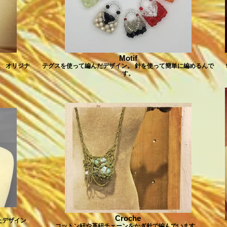
Motif
。 オリジナ
テグスを使って編んだデザイン。 針を使って簡単に編めるんで
す。
Croche
たデザイン
コットン紐や革紐チェーンをかぎ針で編んでいます。