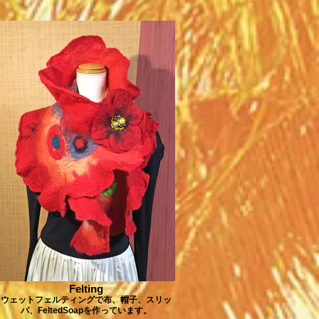
Felting
ウェットフェルティングで布、帽子、スリッ
パ、FeltedSoapを作っています。