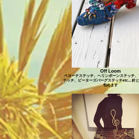
Off Loom
ペヨーテステッチ、ヘリンボーンステッチ、
テッチ、ピーターズバーグステッチetc... 針
包めます