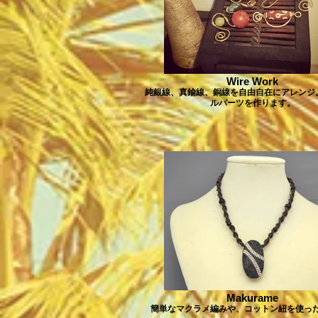
Wire Work
純銀線、真鍮線、銅線を自由自在にアレンジ
ルパーツを作ります。
Makurame
簡単なマクラメ編みや、コットン紐を使っ