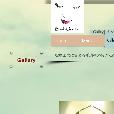
「Gallry
Home
Event
Gall
​瑠璃工房に集まる受講生の皆さん
Gallery