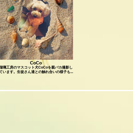
CoCo
瑠璃工房のマスコット犬CoCoを親バカ撮影し
ています。生徒さん達との触れ合いの様子も...