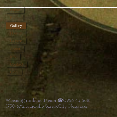
Home
Event
Gallery
How to
Lesson
About
Info
Contact
Blog
✉beads@rurikobo117.com
☎0956-48-6818
1730-6Ainoura-cho SaseboCity Nagasaki