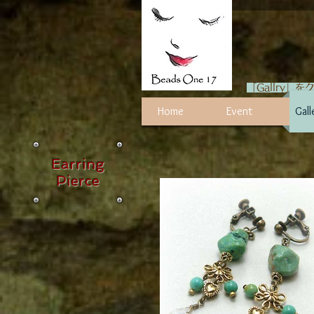
「Gallry
Home
Event
Gall
Earring
Pierce