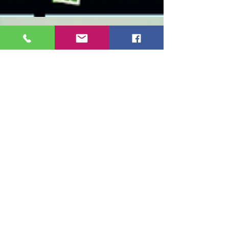
瑠璃工房
WebShop「BeadsYouNeed」
（ビーズユーニード）OPEN
リニューアルオープンしました。 １０年ぶ
りに瑠璃工房のWebShop「BeadsYouNeed」
１６年前にビーズの販売サイトを立ち上げた
ときは、なるべくお金をかけないように、１
年がかりで勉強してかなり苦労したことを思
いだしました。...
特集記事